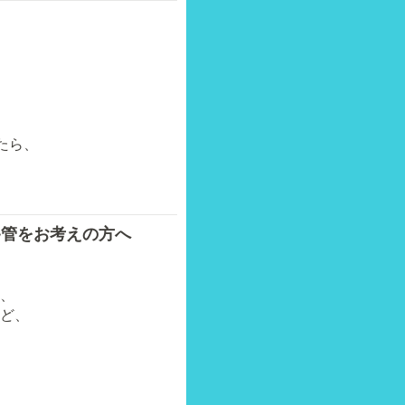
たら、
移管をお考えの方へ
、
ど、