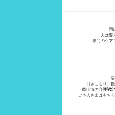
岡
「夫は要
専門のケア
要
引きこもり、慢
岡山市の
介護認定
ご本人さまはもちろ