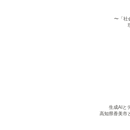
〜「社
生成AIと
高知県香美市