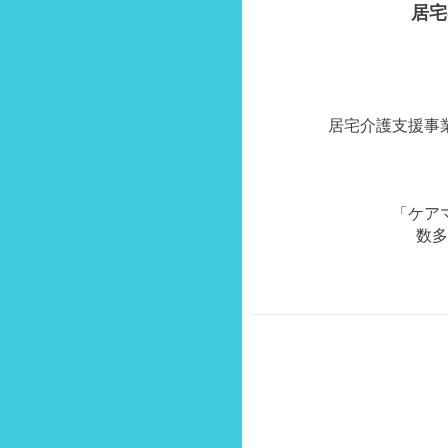
居宅
居宅介護支援事
「ケア
数多