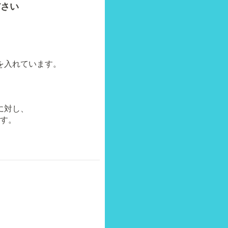
ださい
を入れています
。
に対し、
す。