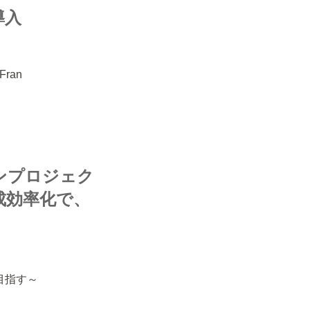
導入
ran
ョンプロジェク
成効率化で、
目指す～