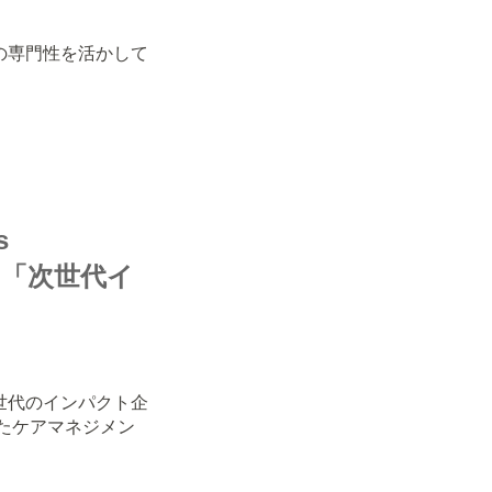
の専門性を活かして
s
変える「次世代イ
。
世代のインパクト企
したケアマネジメン